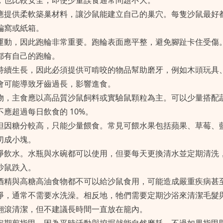
，也比較安全，即使少量誤食通常問題不大。
應提供柔軟築巢材料，讓沙鼠能建立自己的巢穴。每隻沙鼠最好
編窩或紙箱。
運動，因此跑輪非常重要。跑輪表面應平整，避免腳趾卡住受傷
都有自己的跑輪。
持續生長，因此必須提供可啃咬的物品幫助磨牙，例如木頭玩具
會可能導致牙齒過長，影響進食。
物，主食應以高品質沙鼠飼料或實驗鼠顆粒為主。可以少量搭配
應超過每日飲食的 10%。
但因糖分較高，只能少量餵食。常見可餵水果包括蘋果、草莓、
切成小塊。
淨飲水。水瓶與水碗都可以使用，但要每天更換清水並定期清洗
沙鼠跌入。
酒精與高糖高油食物都不可以給沙鼠食用，可能造成嚴重疾病甚
淨，通常不需要水洗澡。相反地，牠們需要定期沙浴來清潔毛髮
翻滾清潔，但不建議長時間一直放在籠內。