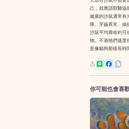
大部分沙鼠不需要
己，就應請獸醫協
健康的沙鼠通常有
降、牙齒異常、抽
沙鼠平均壽命約可
物。不過牠們速度
是像貓狗那樣長時
你可能也會喜