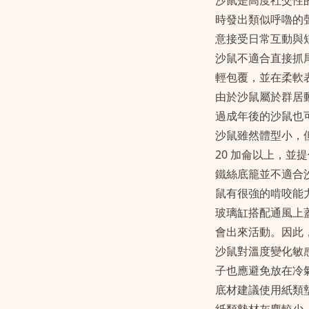
沙鼠是高度社交性
時發出類似呼嚕的
意接受日常互動與
沙鼠不適合直接抓
輕包覆，並在柔軟
由於沙鼠屬於群居
過成年後的沙鼠也
沙鼠雖然體型小，
20 加侖以上，並
鐵絲底籠並不適合
鼠有很強的啃咬能
玻璃缸搭配通風上
會出來活動。因此
沙鼠對溫度變化敏
子也應避免放在冷
底材建議使用紙類