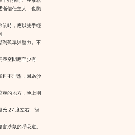
鼻子打招呼、在放鬆
逐漸信任主人，也願
沙鼠時，應以雙手輕
同。
感到孤單與壓力。不
飼養空間應至少有
籠也不理想，因為沙
涼爽的地方，晚上則
 27 度左右。籠
傷害沙鼠的呼吸道。