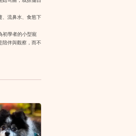
開始彎曲，或抓傷自
嚏、流鼻水、食慾下
為初學者的小型寵
是陪伴與觀察，而不