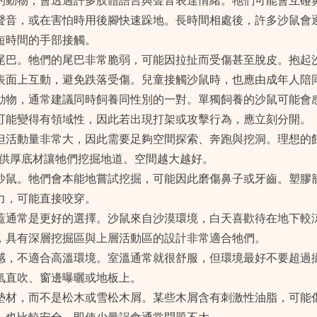
的動物，會透過許多肢體語言與聲音表達情緒。牠們可能會互碰
聲音，或在害怕時用後腳快速跺地。長時間相處後，許多沙鼠會
短時間的手部接觸。
尾巴。牠們的尾巴非常脆弱，可能因拉扯而受傷甚至脫皮。抱起
表面上互動，避免跌落受傷。兒童接觸沙鼠時，也應由成年人陪
動物，通常建議同時飼養同性別的一對。單獨飼養的沙鼠可能會
可能變得有領域性，因此若出現打架或攻擊行為，應立刻分開。
但活動量非常大，因此需要足夠空間探索、奔跑與挖洞。理想的
提供厚底材讓牠們挖掘地道。空間越大越好。
沙鼠。牠們會本能地嘗試挖掘，可能因此磨傷鼻子或牙齒。塑膠
力，可能直接咬穿。
蓋通常是更好的選擇。沙鼠來自沙漠環境，白天喜歡待在地下較
，具有深層挖掘區與上層活動區的設計非常適合牠們。
感，不適合高溫環境。室溫通常就很舒服，但環境最好不要超過攝氏
氣直吹、窗邊曝曬或地板上。
墊材，而不是松木或雪松木屑。某些木屑含有刺激性油脂，可能