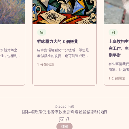
貓
狗
貓咪壓力大的 8 個徵兆
上班族飼主
在工作、生
海水觀賞魚之
貓咪對環境變化十分敏感，即使是
期平衡
力佳，也相對
看似微小的改變，也可能造成壓
。不過，小丑
力。若壓力長期存在，不僅會影響
有些事情我
1
分鐘閱讀
、適當的缸體
行為，還可能進一步損害身體健
簡單。比如
與均衡飲食，
康。及早辨識壓力訊號，有助於飼
是生活裡的
1
分鐘閱讀
飼養品種包括
主及時介入，改善貓咪的生活品質
上出門前摸
小丑魚、番茄
與整體健康。1. 叫聲明顯增加當貓
門口等你，
、透紅小丑
咪感到壓力時，往往會比平時更加
照、去咖啡
背小丑魚等。
頻繁地發出聲音，包括持續喵叫、
很溫柔，甚
性與領域性上
嚎叫、哈氣或低吼。頻繁喵叫和嚎
有愛，一切
© 2026 毛孩
先確
叫通常是在尋求關注或
開始生活之
隱私權政策
使用者條款
重新寄送驗證信
聯絡我們
是問題，時
其實很一致
訂閱