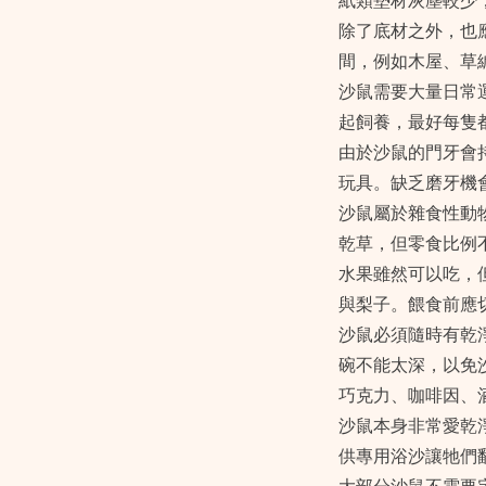
紙類墊材灰塵較少
除了底材之外，也
間，例如木屋、草
沙鼠需要大量日常
起飼養，最好每隻
由於沙鼠的門牙會
玩具。缺乏磨牙機
沙鼠屬於雜食性動
乾草，但零食比例不
水果雖然可以吃，
與梨子。餵食前應
沙鼠必須隨時有乾
碗不能太深，以免
巧克力、咖啡因、
沙鼠本身非常愛乾
供專用浴沙讓牠們