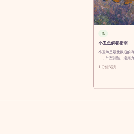
魚
小丑魚飼養指南
小丑魚是最受歡迎的
一，外型鮮豔、適應
適合海水缸新手飼養
1
分鐘閱讀
魚仍需要穩定的水質
大小、完整過濾系統
才能維持健康。常見
公子小丑魚、畢卡索
小丑魚、克氏小丑魚
魚、粉紅小丑魚、鞍
不同品種在體型、個
略有差異，飼養前應