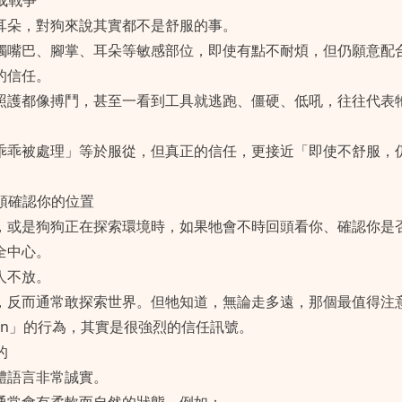
變成戰爭
耳朵，對狗來說其實都不是舒服的事。
觸嘴巴、腳掌、耳朵等敏感部位，即使有點不耐煩，但仍願意配
的信任。
照護都像搏鬥，甚至一看到工具就逃跑、僵硬、低吼，往往代表
乖乖被處理」等於服從，但真正的信任，更接近「即使不舒服，
回頭確認你的位置
，或是狗狗正在探索環境時，如果牠會不時回頭看你、確認你是
全中心。
人不放。
，反而通常敢探索世界。但牠知道，無論走多遠，那個最值得注
k in」的行為，其實是很強烈的信任訊號。
的
體語言非常誠實。