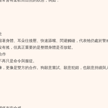
通常會有柔軟而自然的狀態，例如：
肚
縮著身體、耳朵往後壓、快速舔嘴、閃避觸碰，代表牠仍處於警
沒有搖，但真正重要的是整體身體是否放鬆。
合作
不再只是命令與服從。
練，更像是雙方的合作。狗願意嘗試、願意犯錯，也願意持續與