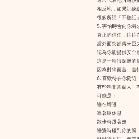
通常代表牠對這段
相反地，如果訓練
很多所謂「不聽話
5. 害怕時會向你
真正的信任，往往
當外面突然傳來巨
認為你能提供安全
這是一種很深層的
因為對狗而言，害
6. 喜歡待在你附近
有些狗非常黏人，
可能是：
睡在腳邊
靠著腿休息
散步時跟著走
睡覺時碰到你的腳