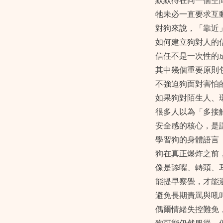
默默待在同一個空
牠未必一直要求互
對狗來說，「靠近
如何建立狗對人的
信任不是一次性的
其中幾個重要原則
不強迫狗面對害怕
如果狗對陌生人、
很多人以為「多接
安全感的核心，是
學習狗的身體語言
狗在真正爆炸之前
像是舔嘴、轉頭、
能提早察覺，才能
避免長期責罵與吼
偶爾情緒失控難免