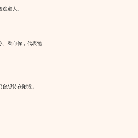
始逃避人。
你、看向你，代表牠
仍會想待在附近。