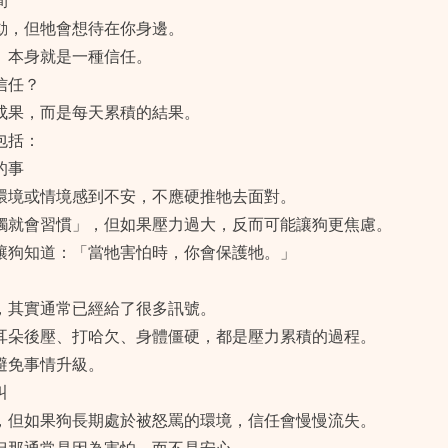
間
動，但牠會想待在你身邊。
」本身就是一種信任。
信任？
成果，而是每天累積的結果。
包括：
的事
環境或情境感到不安，不應硬推牠去面對。
觸就會習慣」，但如果壓力過大，反而可能讓狗更焦慮。
讓狗知道：「當牠害怕時，你會保護牠。」
，其實通常已經給了很多訊號。
耳朵後壓、打哈欠、身體僵硬，都是壓力累積的過程。
避免事情升級。
叫
，但如果狗長期處於被怒罵的環境，信任會慢慢流失。