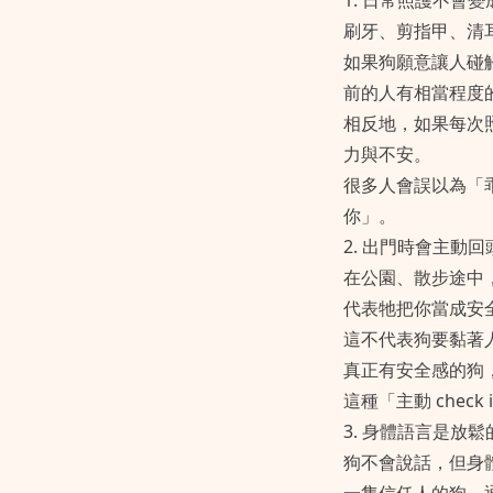
1. 日常照護不會
刷牙、剪指甲、清
如果狗願意讓人碰
前的人有相當程度
相反地，如果每次
力與不安。
很多人會誤以為「
你」。
2. 出門時會主動
在公園、散步途中
代表牠把你當成安
這不代表狗要黏著
真正有安全感的狗
這種「主動 chec
3. 身體語言是放鬆
狗不會說話，但身