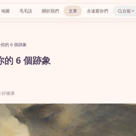
地圖
毛毛語
關於我們
文章
永遠愛你們
台寵
你的 6 個跡象
的 6 個跡象
讀
·
好健康