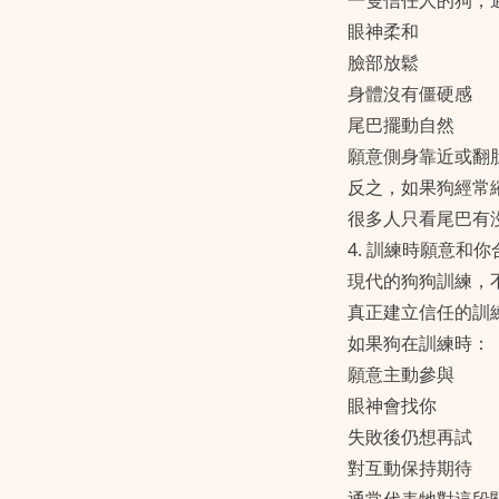
一隻信任人的狗，
眼神柔和
臉部放鬆
身體沒有僵硬感
尾巴擺動自然
願意側身靠近或翻
反之，如果狗經常
很多人只看尾巴有
4. 訓練時願意和你
現代的狗狗訓練，
真正建立信任的訓
如果狗在訓練時：
願意主動參與
眼神會找你
失敗後仍想再試
對互動保持期待