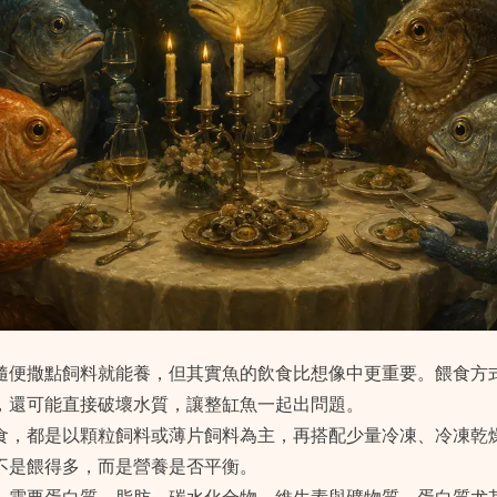
隨便撒點飼料就能養，但其實魚的飲食比想像中更重要。餵食方
，還可能直接破壞水質，讓整缸魚一起出問題。
食，都是以顆粒飼料或薄片飼料為主，再搭配少量冷凍、冷凍乾
不是餵得多，而是營養是否平衡。