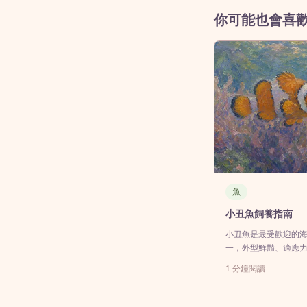
你可能也會喜
魚
小丑魚飼養指南
小丑魚是最受歡迎的
一，外型鮮豔、適應
適合海水缸新手飼養
1
分鐘閱讀
魚仍需要穩定的水質
大小、完整過濾系統
才能維持健康。常見