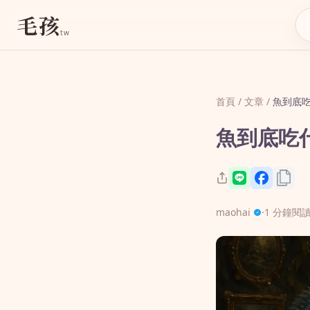
毛孩
tw
首頁
/
文章
/
魚到底
魚到底吃
maohai
·
1 分鐘閱