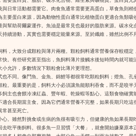
，需要蛋白質、脂肪、碳水化合物、維生素與礦物質。蛋白質尤
統與日常活動都需要它。肉食魚通常需要更高蛋白，草食魚則稍
為主要蛋白來源，因為動物性蛋白通常比植物蛋白更適合魚類吸
量與幫助荷爾蒙運作。魚油是最常見也最好的脂肪來源。碳水化
天持續游動，其實也需要穩定能量來源。至於纖維，雖然比例不
飼料，大致分成顆粒與薄片兩種。顆粒飼料通常營養保存較穩定
常快。有些研究甚至指出，魚飼料薄片接觸水後短時間內就可能
大小允許，多數情況下顆粒會比薄片更理想。
式也不同。像鬥魚、金魚、錦鯉等都很常吃顆粒飼料；燈魚、孔
顆粒。最重要的是，飼料大小必須讓魚能順利吞食，而不是咬半
多飼主也會餵冷凍紅蟲、豐年蝦、乾燥蝦等點心。這類食物確實
不適合長期當主食。因為它們通常營養不完整，如果長期只吃這
異常甚至死亡。
小心。雖然對挑食或生病的魚很有吸引力，但健康的魚如果長期
回去吃平衡飼料。很多魚一旦習慣「大餐」，就會開始嫌棄原本