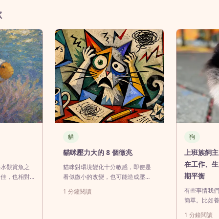
歡
貓
狗
貓咪壓力大的 8 個徵兆
上班族飼主
在工作、生
海水觀賞魚之
貓咪對環境變化十分敏感，即使是
期平衡
力佳，也相對
看似微小的改變，也可能造成壓
。不過，小丑
力。若壓力長期存在，不僅會影響
有些事情我
1
分鐘閱讀
、適當的缸體
行為，還可能進一步損害身體健
簡單。比如
與均衡飲食，
康。及早辨識壓力訊號，有助於飼
是生活裡的
1
分鐘閱讀
飼養品種包括
主及時介入，改善貓咪的生活品質