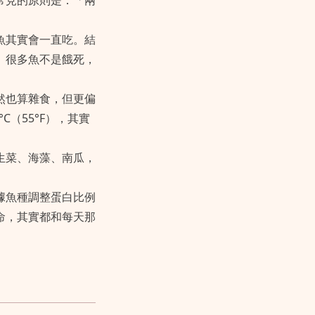
常見的原則是：「兩
魚其實會一直吃。結
。很多魚不是餓死，
然也算雜食，但更偏
（55°F），其實
生菜、海藻、南瓜，
據魚種調整蛋白比例
命，其實都和每天那