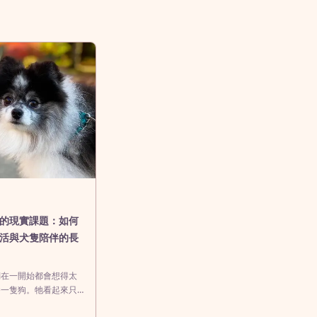
的現實課題：如何
活與犬隻陪伴的長
們在一開始都會想得太
養一隻狗。牠看起來只
一個「陪伴選項」：早