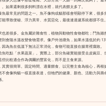
有很多人想像中那麼複雜。大部分魚一天餵一到兩次就夠了。最
」。如果還剩很多飼料漂在水裡，就代表餵太多了。
養魚最常見的問題之一。魚不像狗或貓那樣會明顯停下來，很多
可能導致便秘、浮力異常、水質惡化，最後連過濾系統都撐不住
。
求也差很多。金魚屬於雜食性，植物與動物性食物都吃；鬥魚雖
則會隨水溫改變食物需求。像戶外池塘魚，如果水溫低於約 13°C
，因為魚在低溫下無法正常消化，食物可能直接在腸胃裡腐敗。
給魚吃點「水果蔬菜」。實際上，部分魚確實能接受去皮豌豆、
這些比較適合作為偶爾的豐富化，而不是主食來源。
，其實很簡單。固定時間、適量餵食、以完整主食為核心，再根
然不會像狗貓一樣直接表達，但牠們的健康、顏色、活動力與壽
係。