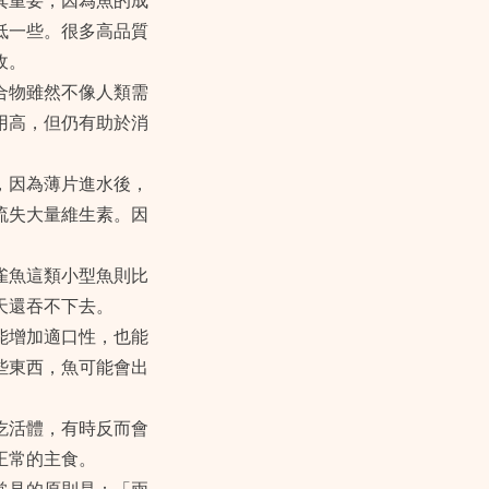
其重要，因為魚的成
低一些。很多高品質
收。
合物雖然不像人類需
用高，但仍有助於消
，因為薄片進水後，
流失大量維生素。因
雀魚這類小型魚則比
天還吞不下去。
能增加適口性，也能
些東西，魚可能會出
吃活體，有時反而會
正常的主食。