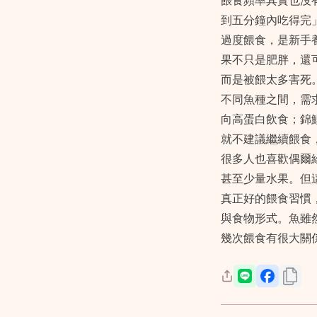
餵食頻率其實也沒
到五分鐘內吃得完
過度餵食，是新手
果不只是肥胖，還
而是被餵太多害死
不同魚種之間，需
向高蛋白飲食；錦鯉
就不建議繼續餵食
很多人也喜歡偶爾
甚至少量水果。但
真正好的餵食習慣
與食物形式。魚雖
幾次餵食有很大關