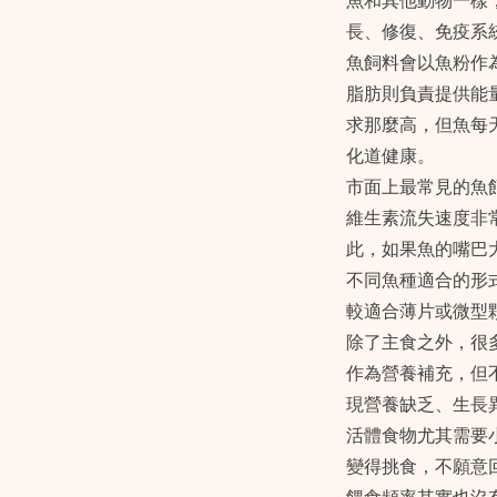
魚和其他動物一樣
長、修復、免疫系
魚飼料會以魚粉作
脂肪則負責提供能
求那麼高，但魚每
化道健康。
市面上最常見的魚
維生素流失速度非
此，如果魚的嘴巴
不同魚種適合的形
較適合薄片或微型
除了主食之外，很
作為營養補充，但
現營養缺乏、生長
活體食物尤其需要
變得挑食，不願意