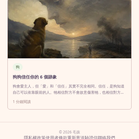
狗
狗狗信任你的 6 個跡象
狗會愛主人，但「愛」和「信任」其實不完全相同。信任，是狗知道
自己可以依靠眼前的人。牠相信對方不會故意傷害牠，也相信對方能
在壓力、陌生環境與不舒服的情況下提供安全感。這種關係不是一天
1
分鐘閱讀
建立的，而是透過每天的互動慢慢累積。以下是六個常見的跡象，代
表狗狗已經真正信任你。1. 日常照護不會變成戰爭刷牙、剪指甲、清
耳朵，對狗來說其
© 2026 毛孩
隱私權政策
使用者條款
重新寄送驗證信
聯絡我們