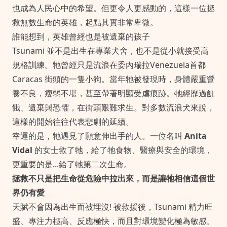
也成為人民心中的希望。但更令人更感動的，這樣一位拯
救無數生命的英雄，起點其實非常卑微。
誰能想到，英雄曾經也是被遺棄的孩子
Tsunami 並不是出生在專業犬舍，也不是從小就接受高
規格訓練。牠曾經只是流浪在委內瑞拉Venezuela首都
Caracas 街頭的一隻小狗。當年牠被發現時，身體嚴重營
養不良，瘦弱不堪，甚至帶著明顯受虐痕跡。牠經歷過飢
餓、遺棄與恐懼，在街頭艱難求生。對多數流浪犬來說，
這樣的開始往往代表悲劇的延續。
幸運的是，牠遇見了願意伸出手的人。一位名叫
Anita
Vidal
的女士救了牠，給了牠食物、醫療與安全的環境，
更重要的是...給了牠第二次生命。
拯救不只是把生命從危險中拉出來，而是讓牠相信這個世
界仍有愛
天賦不會因為出生而被埋沒! 被救援後，Tsunami 精力旺
盛、專注力極高、反應極快，而且對環境變化極為敏感。