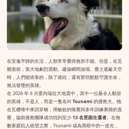
在安逸平靜的生活，人類常常覺得無所不能。但是，在災
難面前，當大地劇烈震動、建築瞬間崩塌、塵土遮蔽天空
時，人們能依靠的，除了彼此，還有那些默默守護生命，
無法發聲的英雄。
在 2026 年 6 月委內瑞拉大地震中，其中一位最令人動容
的英雄，不是人，而是一隻名叫
Tsunami
的搜救犬。牠
在瓦礫堆中來回穿梭，用敏銳的嗅覺與多年訓練累積的直
覺，協助搜救團隊成功找到至少
13 名受困生還者
。在無
數家庭陷入絕望之際，Tsunami 成為黑暗中的一道光，