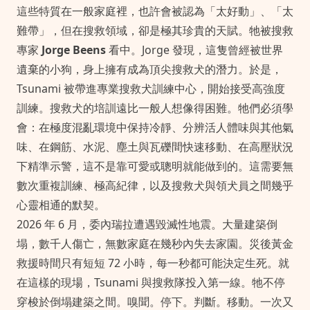
這些特質在一般家庭裡，也許會被認為「太好動」、「太
難帶」，但在搜救領域，卻是極其珍貴的天賦。牠被搜救
專家
Jorge Beens
看中。Jorge 發現，這隻曾經被世界
遺棄的小狗，身上擁有成為頂尖搜救犬的潛力。於是，
Tsunami 被帶進專業搜救犬訓練中心，開始接受高強度
訓練。搜救犬的培訓遠比一般人想像得困難。牠們必須學
會：在極度混亂環境中保持冷靜、分辨活人體味與其他氣
味、在鋼筋、水泥、塵土與瓦礫間快速移動、在高壓狀況
下精準示警，這不是靠可愛或聰明就能做到的。這需要無
數次重複訓練、極高紀律，以及搜救犬與領犬員之間幾乎
心靈相通的默契。
2026 年 6 月，委內瑞拉遭遇毀滅性地震。大量建築倒
塌，數千人傷亡，無數家庭在幾秒內失去家園。災後黃金
救援時間只有短短 72 小時，每一秒都可能決定生死。就
在這樣的現場，Tsunami 與搜救隊投入第一線。牠不停
穿梭於倒塌建築之間。嗅聞。停下。判斷。移動。一次又