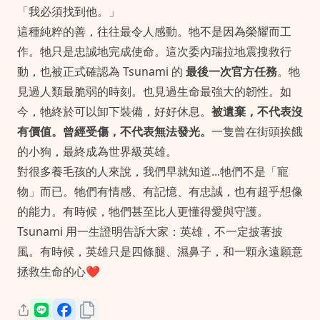
「我必須找到他。」
這種純粹的善，往往最令人感動。牠不是因為榮耀而工
作。牠只是忠誠地完成使命。這次委內瑞拉地震搜救行
動，也被正式確認為 Tsunami 的
最後一次官方任務
。牠
見過人類最脆弱的時刻。也見過生命最強大的韌性。如
今，牠終於可以卸下裝備，好好休息。
被遺棄，不代表沒
有價值。曾經受傷，不代表無法發光。
一隻曾在街頭挨餓
的小狗，最終成為世界級英雄。
對很多養毛孩的人來說，我們早就知道...牠們不是「寵
物」而已。牠們有情感、有記憶、有忠誠，也有超乎想像
的能力。有時候，牠們甚至比人更懂得愛與守護。
Tsunami 用一生證明告訴大家：英雄，不一定披著披
風。有時候，英雄只是四條腿、濕鼻子，和一顆永遠願意
拯救生命的心❤️