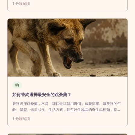
門口等你，假日可以一起散步、拍照、去咖啡廳。那畫面很完整，也
1
分鐘閱讀
很溫柔，甚至會讓人誤以為，只要有愛，一切就能自然運作。但真正
開始生活之後才會發現，愛從來不是問題，時間才是。上班族的日子
其實很一致。你不是不
狗
如何替狗選擇最安全的跳蚤藥？
替狗選擇跳蚤藥，不是「哪個最紅就用哪個」這麼簡單。每隻狗的年
齡、體型、健康狀況、生活方式，甚至居住地區的寄生蟲種類，都會
影響適合的預防方式。有些藥對某隻狗非常安全，換到另一隻身上卻
1
分鐘閱讀
不一定適合。尤其有癲癇病史、皮膚敏感或家裡有貓、小孩的情況，
更需要特別注意。目前常見的狗狗跳蚤預防，大致分成三種：口服
藥、項圈，以及滴劑型外