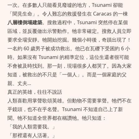
一次。在多數人只能看見廢墟的地方，Tsunami 卻能
「聞見生命」。令人難忘的救援發生在 Caracas 的一棟
八層樓倒塌建築
。搜救過程中，Tsunami 突然停在某個
區域，並反覆做出示警動作。牠非常確定。搜救人員立即
要求全場安靜。牠開始挖掘。幾個小時後，奇蹟出現了！
一名約 60 歲男子被成功救出。他已在瓦礫下受困約 6 小
時。如果沒有 Tsunami 的精準定位，這位生還者很可能
不會被及時找到。那一刻，現場很多人都哭了。因為大家
知道，被救出的不只是「一個人」。而是一個家庭的父
親、丈夫...
真正的英雄，往往不說話
人類喜歡用掌聲歌頌英雄。但動物不需要掌聲。牠們不在
乎鏡頭，也不在乎名聲。Tsunami 不知道自己上了新
聞。牠不知道全世界都在稱讚牠。牠只知道：
「我的人類需要我。」
「那裡還有人活著。」